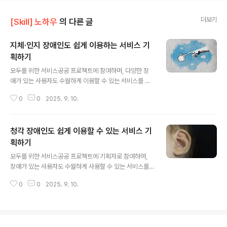
더보기
[Skill] 노하우
의 다른 글
지체·인지 장애인도 쉽게 이용하는 서비스 기
획하기
글 내용
모두를 위한 서비스공공 프로젝트에 참여하며, 다양한 장
애가 있는 사용자도 수월하게 이용할 수 있는 서비스를 기
획했습니다. 시각, 청각, 지체, 인지 장애 사용자를 모두 고
0
0
2025. 9. 10.
려하는 것이 목표였습니다. 이번에는 지체 장애인과 인지
장애인을 위한 접근성 향상에 초점을 맞췄습니다. 다만, 실
제 사용자와 직접 테스트를 진행하기에는 여러 제약이 있
청각 장애인도 쉽게 이용할 수 있는 서비스 기
었기 때문에, 현장에서 장애 학생들을 지도하는 특수교사
선생님들과 협업하며 인사이트를 얻었습니다. 조이스틱 마
획하기
글 내용
우스로 활동을 진행하는 모습 특수교사와 함께 진행한 사
모두를 위한 서비스공공 프로젝트에 기획자로 참여하며,
용자 이해지체·인지 장애인의 특성을 정확히 이해하기 위
장애가 있는 사용자도 수월하게 사용할 수 있는 서비스를
해 특수학교 선생님들과 워크숍을 열었습니다. 직접적인
기획했습니다. 시각 장애, 청각 장애, 운동 장애, 인지 장애
사용자 테스트는 어렵더라도, 오랜 기간 학생들을 가르쳐
0
0
2025. 9. 10.
가 있는 사용자를 위한 서비스를 만들었어요.이번에는 청
온 교사들의 경험은 현실적인 힌트를 주었습니다.선..
각 장애 사용자를 위한 접근성 향상에 초점을 두고 프로젝
트를 진행했습니다. 청각 장애 사용자가 서비스를 테스트
하는 모습개발 중 사용자 테스트를 진행하다청각 장애가