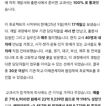
에 저희 개발사와 출판사에서 준비한 교과서는
100% 로 통과
했
습니다.
이 프로젝트의 시작부터 현재
(25년 9월)
까지
17개월
을 보냈습니
다. 개발 과정에서 정부 기관 담당자들을
서너 번
만났고, 출판사
임원진 그리고 실무진과
매주
협의했습니다. 현직 교사
40명과 네
차례
만남을 가졌고, 시각·청각·운동·인지 장애가 있는 교사들도
두
차례
직접 인터뷰했습니다. 서울, 경기, 대구, 부산, 제주 등 전국을
다니며 초·중·고등학교
다섯 곳
을 방문했고, 이 과정에서의 경험은
다른 담당자들이 업무를 이어갈 수 있는 선례가 되었습니다. 결국
총
30곳 이상
의 기관·학교·이해관계자와 협업하며 프로젝트를 추
진할 수 있었습니다.
교과서가 합격하며 회사에도 큰 이익을 가져다
주었습니다.
매출
은 7억 6,900만 원에서 22억 9,239만 원으로 약 198% 성장
했
으며,
영업이익은 –2,457만 원 적자에서 8억 9,771만 원 흑자로