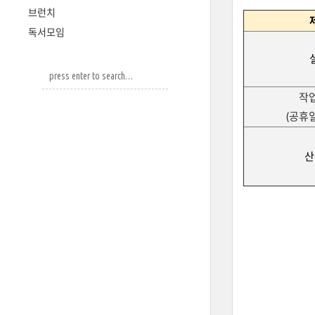
브런치
독서모임
작
(공휴
산